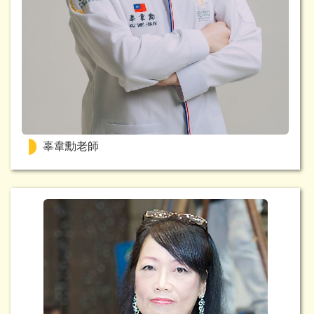
辜韋勳老師