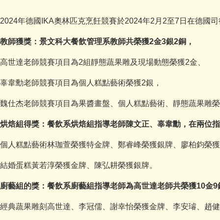
2024年德國IKA奧林匹克烹飪競賽於2024年2月2至7日在
教師獲獎：景文科大餐飲管理系教師共榮獲2金3銀2銅，
高世達老師競賽項目為2組靜態蔬果雕及現場動態榮獲2金、
辜韋勳老師競賽項目為個人糕點藝術榮獲2銀，
魏仕杰老師競賽項目為果醬畫盤、個人糕點藝術、靜態蔬果雕榮
烘焙組得獎：餐飲系烘焙組指導老師陳文正、辜韋勳，在兩位指導
個人糕點藝術林珈萱榮獲特金牌、鄭睿峰榮獲銀牌、廖柏鈞榮獲
結婚蛋糕黃若淳榮獲金牌、陳弘耕榮獲銀牌。
廚藝組的獎：餐飲系廚藝組指導老師為高世達老師共榮獲10金9
經典蔬果雕刻高世達、李冠儒、謝幸怡榮獲金牌、李安璿、趙健