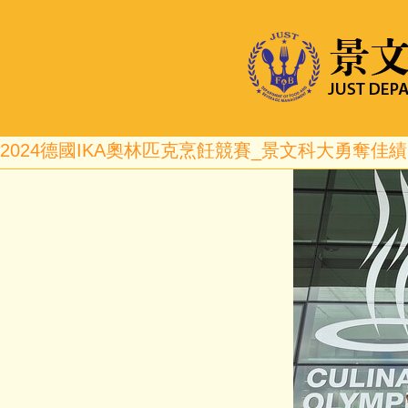
2024德國IKA奧林匹克烹飪競賽_景文科大勇奪佳績